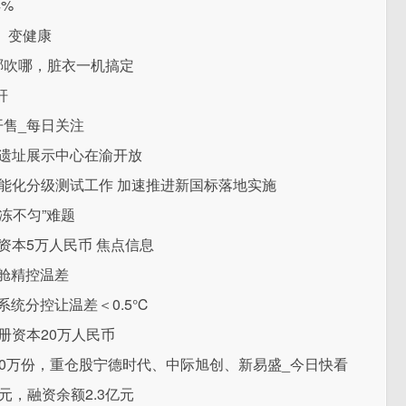
4%
、变健康
哪吹哪，脏衣一机搞定
杆
开售_每日关注
古遗址展示中心在渝开放
能化分级测试工作 加速推进新国标落地实施
冻不匀”难题
资本5万人民币 焦点信息
温舱精控温差
系统分控让温差＜0.5℃
册资本20万人民币
230万份，重仓股宁德时代、中际旭创、新易盛_今日快看
万元，融资余额2.3亿元