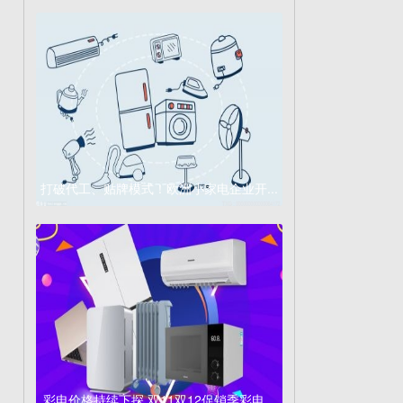
打破代工、贴牌模式！欧洲小家电企业开...
彩电价格持续下探 双11双12促销季彩电...