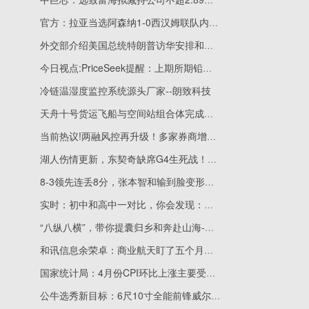
官方：拉亚当选阿森纳1-0西汉姆联队内最佳球员 短讯
外交部介绍美国总统特朗普访华安排和中方期待
今日视点:PriceSeek提醒：上期所期铅库存增加 铅价影响分析
冷链温湿度监控系统源头厂家--朗致科技
天舟十号货运飞船与空间站组合体完成交会对接
当前热议!两融风控再升级！多家券商增设“即时平仓线”，部分要求半天完成补仓
湖人伤情更新，东契奇缺席G4生死战！雷霆剑指横扫老詹必夺冠铁律
8-3领先连丢8分，张本智和输到脸变形！赛后沮丧发声，日媒也怂了 每日信息
实时：初中和高中一对比，你会发现：初中成绩好，高中掉队的概率真不小
“八纵八横”，带你提囊归乡和奔赴山海-每日精选
和讯信息余荣卓：商业航天盯了五个月，逻辑在兑现
国家统计局：4月份CPI环比上涨主要受能源和出行服务价格上涨影响-速讯
公牛选秀新目标：6尺10寸全能前锋威尔逊 观点