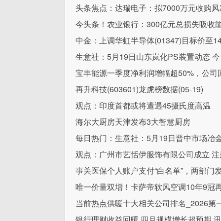
头条焦点：达瑞电子：拟7000万元收购
今头条！农业银行：300亿元总损失吸收
中金：上调华虹半导体(01347)目标价至
生意社：5月19日山东岚化PS装置动态 
宝丰能源一季度净利润增幅超50%，公司
再升科技(603601)龙虎榜数据(05-19)
观点：印度首都或将遭遇45摄氏度高温
海尔大厨房天津发布3大智慧厨房
每日热门：生意社：5月19日晋中市场冶
观点：广州市艺恬伊服饰有限公司成立 注
事关医保个人账户支付“白名单”，两部门发
唯一价量双增！卡萨帝软风空调10年9冠
当前热点供暖十大相关公司排名_2026
银行理财收益回暖 四月规模增长超预期 