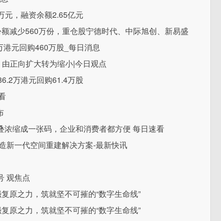
万元，融资余额2.65亿元
份额减少560万份，重仓股宁德时代、中际旭创、新易盛
7.4万港元回购460万股_每日消息
/吨 由正向扩大转为缩小|今日观点
6.2万港元回购61.4万股
看
布
叠浓缩成一张码，企业和消费者都方便 每日速看
造新一代空间重建解决方案-最新快讯
 观焦点
魂强复原之力，筑就坚不可摧的“数字生命线”
魂强复原之力，筑就坚不可摧的“数字生命线”