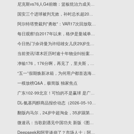
尼克斯vs76人G4前瞻：篮板统治力成关键，维拉诺瓦三将战旧地
国安三个进球被判无效，补时总长超20分钟，海港与国安这场2比2充满戏剧性|每日热议
阿尔特塔赞裁判"勇敢"：VAR17次回放取消西汉姆绝平
每日观察!自2017年以来，格伊是曼城单场英超11+解围且11+对抗成功首人
今日热门!佘诗曼为许绍雄女儿庆29岁生日！助她走出丧父悲痛！发文：你并不孤单
当前资讯!谭木匠历时逾十年物业纠纷案出现新进展
净输176，176分啊，再见了，里夫斯，输麻了！-速看
“五一”假期焕新冰箱，为何用户都首选海尔？
一模放榜Q&A，极简版 独家焦点
广东102-99北京！可怕的不是赢球 是广东主帅赛后这番话，格局很大
DL-氨基丙醇商品报价动态（2026-05-10）
翻版内马尔，24岁中超淘金，35岁踢第五级别联赛，遭4年进球荒_快报
微速讯：当歌剧遇见中国功夫 新版《图兰朵》讲述中意文化交流
Deepseek和阿里谈崩了？市场人士：阿里应该没有进行谈判