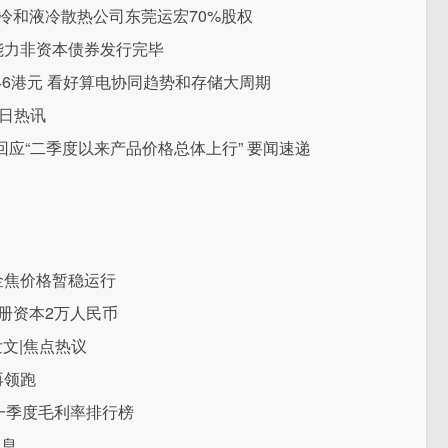
风冷和液冷散热公司东莞运宏70%股权
能力非资本债券发行完毕
146港元 看好算电协同趋势和存储大周期
今日热讯
回应“二季度以来产品价格总体上行” 要闻速递
金焦价格暂稳运行
册资本2万人民币
文|焦点热议
再领跑
第一季度毛利率排行榜
讯息