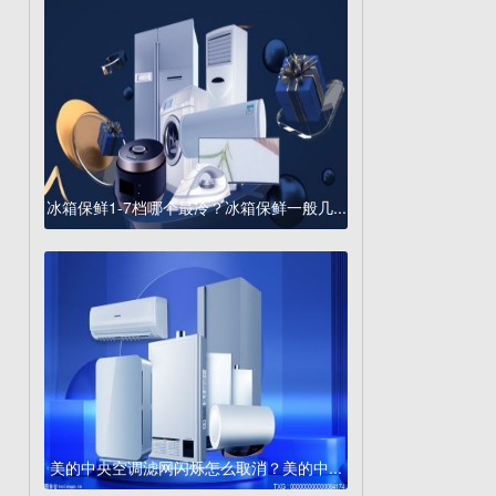
冰箱保鲜1-7档哪个最冷？冰箱保鲜一般几...
美的中央空调滤网闪烁怎么取消？美的中...