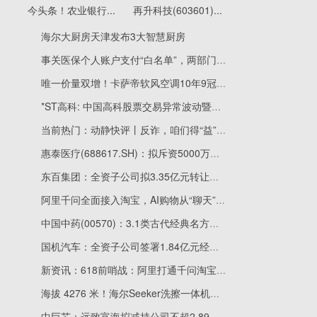
今头条！农业银行...
再升科技(603601)...
海尔大厨房天津发布3大智慧厨房
事关医保个人账户支付“白名单”，两部门发文|焦点热议
唯一价量双增！卡萨帝软风空调10年9冠再领跑
*ST高科: 中国高科股票交易异常波动暨风险提示公告 焦点简讯
当前热门：动静快评丨反诈，咱们得“益”起上心
惠泰医疗(688617.SH)：拟斥资5000万元至1亿元回购股份|当前热议
东百集团：全资子公司拟3.35亿元转让烜达丰胜100%股权 最新
阿里千问全面接入淘宝，AI购物从“聊天”迈入“办事”时代_快看点
中国中药(00570)：3.1类古代经典名方中药复方制剂-芍药甘草汤颗粒及桃核承气汤颗粒获批上市 观点
国机汽车：全资子公司签署1.84亿元经营合同_速递
新资讯：618前哨战：阿里打通千问淘宝，AI电商竞争加速
海拔 4276 米！海尔Seeker洗擦一体机硬核清洁守护科研净土
中巨芯：远致富海拟减持公司不超2.89%股份 当前热讯