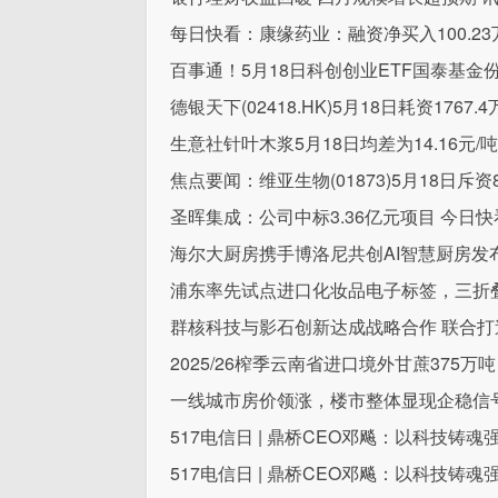
每日快看：康缘药业：融资净买入100.23
百事通！5月18日科创创业ETF国泰基金
德银天下(02418.HK)5月18日耗资176
生意社针叶木浆5月18日均差为14.16元
焦点要闻：维亚生物(01873)5月18日斥资8
圣晖集成：公司中标3.36亿元项目 今日快
海尔大厨房携手博洛尼共创AI智慧厨房发
浦东率先试点进口化妆品电子标签，三折
群核科技与影石创新达成战略合作 联合打
2025/26榨季云南省进口境外甘蔗375万吨
一线城市房价领涨，楼市整体显现企稳信号
517电信日 | 鼎桥CEO邓飚：以科技铸
517电信日 | 鼎桥CEO邓飚：以科技铸