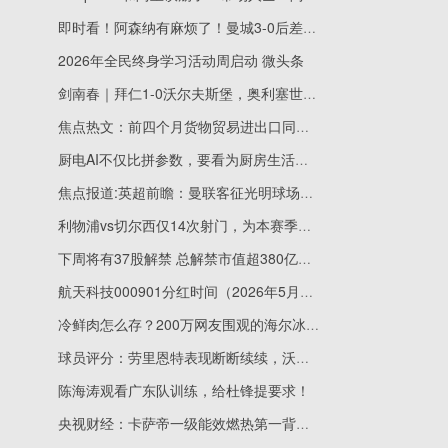
即时看！阿森纳有麻烦了！曼城3-0后差2分，客场对西汉姆不胜或英超丢冠
2026年全民终身学习活动周启动 微头条
剑南春｜拜仁1-0沃尔夫斯堡，奥利塞世界波，凯恩失点-焦点信息
焦点热文：前四个月货物贸易进出口同比增长14.9% 外贸延续良好增长态势
厨电AI不仅比拼参数，要看为厨房生活减负
焦点报道:英超前瞻：曼联客征光明球场，卡里克欲续神奇，B费冲击历史纪录
利物浦vs切尔西仅14次射门，为本赛季英超单场第二少
下周将有37股解禁 总解禁市值超380亿元-当前资讯
航天科技000901分红时间（2026年5月9日） 每日快看
冷鲜肉怎么存？200万网友围观的海尔冰箱慢直播说清楚了
球员评分：劳里恩特表现断断续续，沃尔帕托缺乏空间|动态
陈海涛观看广东队训练，给杜锋提要求！
央视财经：卡萨帝一级能效燃热第一背后的是科技领先