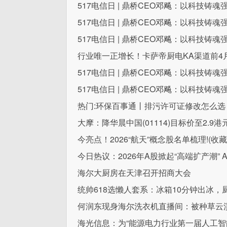
517电信日 | 鼎桥CEO邓飚：以科技铸
517电信日 | 鼎桥CEO邓飚：以科技铸
517电信日 | 鼎桥CEO邓飚：以科技铸
行业唯一正增长！卡萨帝厨电KA渠道前4月
517电信日 | 鼎桥CEO邓飚：以科技铸
517电信日 | 鼎桥CEO邓飚：以科技铸
热门:环保百事通丨排污许可证修改怎么选
大摩：降华晨中国(01114)目标价至2.9港
今亮点！2026“航天”概念股名单梳理!(收藏
今日热议：2026年A股掀起“高端扩产潮” 
海尔大厨房在天津召开招商大会
统帅618选懒人套系：冰箱10分钟出冰
何润东现身海尔洗衣机直播间：被种草云溪
海光信息：为“能源电力行业第一届人工智