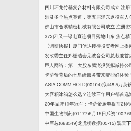
四川环龙竹基复合材料有限公司成立 注册资
涉及多个热点赛道，第五届浦东退役军人
佛山市合溪精密机械有限公司成立 注册资
273亿!又一绿电直连项目落地山东 焦点精
【调研快报】厦门信达接待投资者网上提问
发改委主任郑栅洁会见波音公司总裁兼首
巨人网络：第二大股东腾澎投资拟减持公司股
卡萨帝背后的七星级服务带来哪些好体验
ASIA COMM HOLD(00104)拟448
大容积冰箱怎么选？连续三年用户都首选
20年品牌10年冠军：卡萨帝厨电提前2秒
中国生物制药(01177)5月15日斥资1002
中巨芯(688549)龙虎榜数据(05-15) 观天下