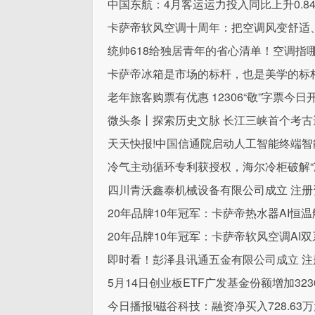
中国东航：4月客运运力投入同比上升0.8
卡萨帝软风空调十周年：把空调风变舒适
统帅618给独居青年的省心清单！空调指
卡萨帝冰箱是市场的标杆，也是美学的标
老年旅客购票有优惠 12306“敬”字票今日
微头条丨探索历史文脉 长江三峡首个考
天天快报!中国信通院启动人工智能终端智
冷气主动循环专利获授权，海尔冷柜破解“
四川青沃鑫泰机械设备有限公司成立 注册
20年品牌10年冠军：卡萨帝热水器AI恒
20年品牌10年冠军：卡萨帝软风空调AI双
即时看！彭泽县讯通五金有限公司成立 注
5月14日创业板ETF广发基金份额增加3
今日播报!磁谷科技：融资净买入728.63