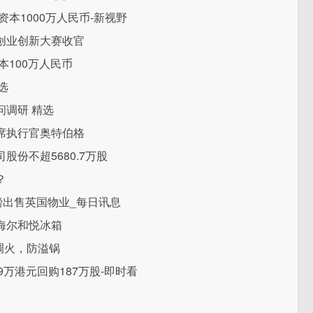
本1000万人民币-新视野
创业创新大赛收官
本100万人民币
选
调研 精选
席执行官奥特伯格
份不超5680.7万股
？
.5万英镑出售英国物业_每日讯息
海尔和悦冰箱
调火，防溢锅
.69万港元回购187万股-即时看