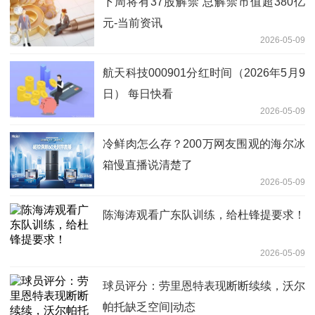
下周将有37股解禁 总解禁市值超380亿
元-当前资讯
2026-05-09
航天科技000901分红时间（2026年5月9
日） 每日快看
2026-05-09
冷鲜肉怎么存？200万网友围观的海尔冰
箱慢直播说清楚了
2026-05-09
陈海涛观看广东队训练，给杜锋提要求！
2026-05-09
球员评分：劳里恩特表现断断续续，沃尔
帕托缺乏空间|动态