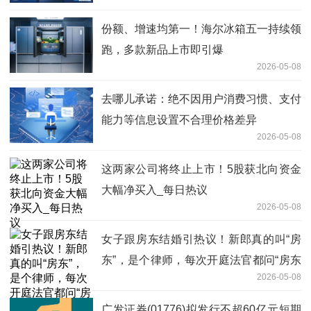
份额、增速均第一！海尔冰箱五一持续领
跑，多款新品上市即引爆
2026-05-08
去哪儿承诺：绝不因用户消费习惯、支付
能力等信息设置不合理价格差异
2026-05-08
这两家公司将终止上市！5股获北向资金
大幅净买入_每日热议
2026-05-08
女子跟房东结婚引热议！新郎真的叫“房
东”，是个律师，每次开庭法官都问“房东
2026-05-08
来了没” ……网友：“房东”配“加薪”注定越
过越富_观点
广发证券(01776)拟发行不超60亿元短期