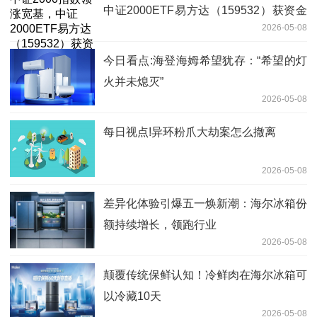
中证2000ETF易方达（159532）获资金
2026-05-08
关注-简讯
今日看点:海登海姆希望犹存：“希望的灯
火并未熄灭”
2026-05-08
每日视点!异环粉爪大劫案怎么撤离
2026-05-08
差异化体验引爆五一焕新潮：海尔冰箱份
额持续增长，领跑行业
2026-05-08
颠覆传统保鲜认知！冷鲜肉在海尔冰箱可
以冷藏10天
2026-05-08