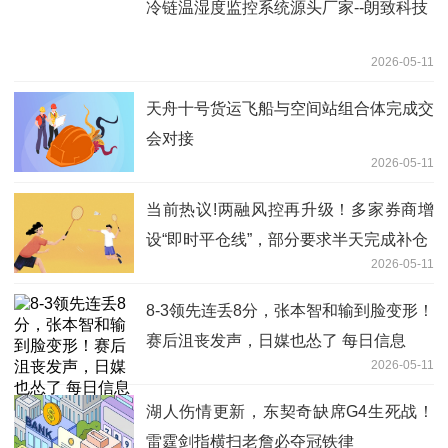
冷链温湿度监控系统源头厂家--朗致科技
2026-05-11
天舟十号货运飞船与空间站组合体完成交
会对接
2026-05-11
当前热议!两融风控再升级！多家券商增
设“即时平仓线”，部分要求半天完成补仓
2026-05-11
8-3领先连丢8分，张本智和输到脸变形！
赛后沮丧发声，日媒也怂了 每日信息
2026-05-11
湖人伤情更新，东契奇缺席G4生死战！
雷霆剑指横扫老詹必夺冠铁律