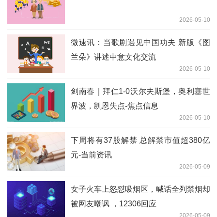
2026-05-10
微速讯：当歌剧遇见中国功夫 新版《图
兰朵》讲述中意文化交流
2026-05-10
剑南春｜拜仁1-0沃尔夫斯堡，奥利塞世
界波，凯恩失点-焦点信息
2026-05-10
下周将有37股解禁 总解禁市值超380亿
元-当前资讯
2026-05-09
女子火车上怒怼吸烟区，喊话全列禁烟却
被网友嘲讽 ，12306回应
2026-05-09