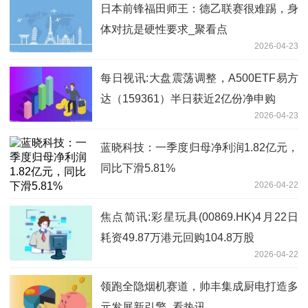
日本前锋福田师王：德乙联赛很难踢，身
体对抗是硬性要求_聚看点
2026-04-23
每日视讯:大盘震荡调整，A500ETF易方
达（159361）半日获近2亿份净申购
2026-04-23
蓝晓科技：一季度归母净利润1.82亿元，
同比下滑5.81%
2026-04-22
焦点简讯:彩星玩具(00869.HK)4月22日
耗资49.87万港元回购104.8万股
2026-04-22
领跑全隐烟机赛道，帅丰集成厨电打造多
元发展新引擎_看热讯