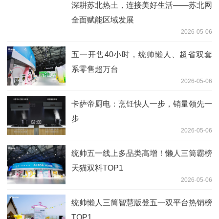
深耕苏北热土，连接美好生活——苏北网
全面赋能区域发展
2026-05-06
五一开售40小时，统帅懒人、超省双套
系零售超万台
2026-05-06
卡萨帝厨电：烹饪快人一步，销量领先一
步
2026-05-06
统帅五一线上多品类高增！懒人三筒霸榜
天猫双料TOP1
2026-05-06
统帅懒人三筒智慧版登五一双平台热销榜
TOP1