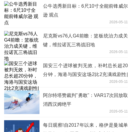
公牛选秀新目标：6尺10寸全能前锋威尔
逊 观点
2026-05-11
尼克斯vs76人G4前瞻：篮板统治力成关
键，维拉诺瓦三将战旧地
2026-05-11
国安三个进球被判无效，补时总长超20
分钟，海港与国安这场2比2充满戏剧性|
2026-05-11
每日热议
阿尔特塔赞裁判"勇敢"：VAR17次回放取
消西汉姆绝平
2026-05-11
每日观察!自2017年以来，格伊是曼城单