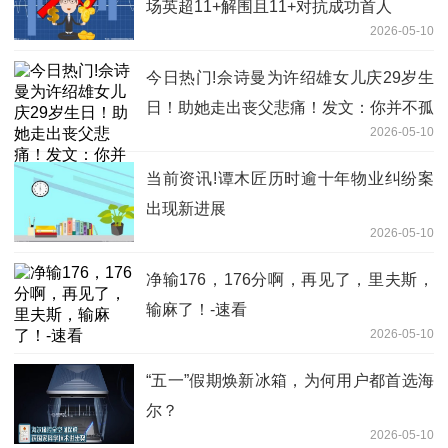
场英超11+解围且11+对抗成功首人
2026-05-10
今日热门!佘诗曼为许绍雄女儿庆29岁生
日！助她走出丧父悲痛！发文：你并不孤
2026-05-10
单
当前资讯!谭木匠历时逾十年物业纠纷案
出现新进展
2026-05-10
净输176，176分啊，再见了，里夫斯，
输麻了！-速看
2026-05-10
“五一”假期焕新冰箱，为何用户都首选海
尔？
2026-05-10