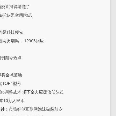
箱慢直播说清楚了
帕托缺乏空间|动态
的是科技领先
友嘲讽 ，12306回应
行情|今热点
日即将全域落地
TOP1型号
5调整战术 场下全力应援信任队员
本10万人民币
响警钟：市场好似互联网泡沫破裂前夕