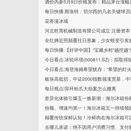
酒价内参5月9日价格发布：精品茅台涨幅居
每日快播:斯洛特：切尔西的几名关键球
花香漫冰城
河北乾霄机械制造有限公司成立 注册资本1
全红婵近照颠覆往日形象，少女蜕变引发
每日快播:【好评中国】“宝藏乡村”越挖越“
今日看点:冰轮环境(000811.SZ)：
今日看点:海登海姆希望犹存：“希望的灯火
板块高低切，中证2000指数领涨宽基，中证2
每日视点!异环粉爪大劫案怎么撤离
差异化体验引爆五一焕新潮：海尔冰箱份
份额、增速均第一！海尔冰箱五一持续领
颠覆传统保鲜认知！冷鲜肉在海尔冰箱可以
去哪儿承诺：绝不因用户消费习惯、支付