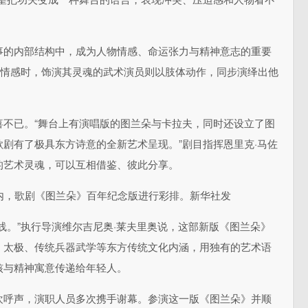
事的内部结构中，成为人物情感、命运张力与精神意志的重要
发情感时，饰演其灵魂的武术演员则以肢体动作，同步演绎出他
喜不已。“舞台上有演唱版的图兰朵与卡拉夫，同时还设立了图
剧有了极具东方诗意的全新艺术呈现。”剧目指挥恩里克·马佐
的艺术灵魂，可以互相借鉴、彼此分享。
内，歌剧《图兰朵》百年纪念版进行彩排。新华社发
线。”执行导演维尔吉尼奥·莱夫里奥说，这部新版《图兰朵》
、太极、传统兵器武学等东方传统文化内涵，用独有的艺术语
核与精神寓意传递给年轻人。
欢呼声，演职人员多次携手谢幕。参演这一版《图兰朵》并顺