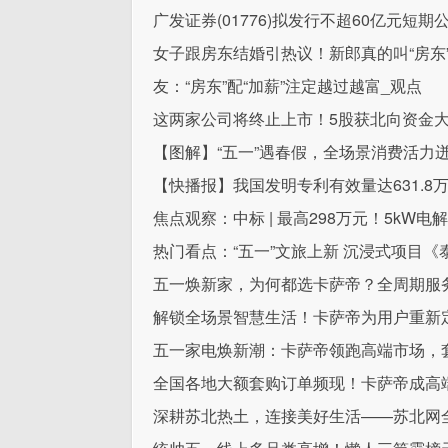
广发证券(01776)拟发行不超60亿元短期
女子跟房东结婚引热议！新郎真的叫“房东
友：“房东”配“加薪”注定越过越富_观点
这两家公司将终止上市！5股获北向资金大
【图解】“五一”遇春假，全场景消费活力
【快播报】我国发明专利有效量达631.8
焦点观察：中标 | 最高298万元！5k
热门看点：“五一”文旅上新 沉浸式项目
五一焕新家，为何都选卡萨帝？全周期服
解锁全场景智慧生活！卡萨帝为用户重新定
五一家电焕新潮：卡萨帝领跑高端市场，
全国各地大额套购订单频现！卡萨帝成高
深耕苏北热土，连接美好生活——苏北网