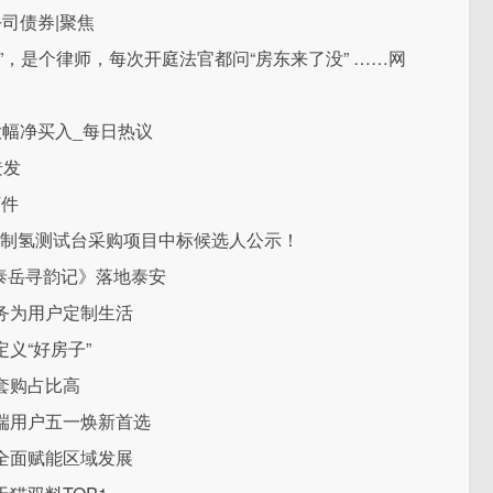
公司债券|聚焦
”，是个律师，每次开庭法官都问“房东来了没” ……网
幅净买入_每日热议
迸发
万件
W电解制氢测试台采购项目中标候选人公示！
《泰岳寻韵记》落地泰安
务为用户定制生活
义“好房子”
套购占比高
端用户五一焕新首选
全面赋能区域发展