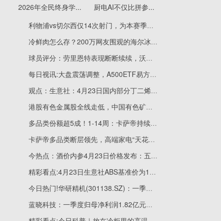
2026年全民终身学...
厨电AI不仅比拼参...
利物浦vs切尔西仅14次射门，为本赛季英超单场第二少
冷鲜肉怎么存？200万网友围观的海尔冰箱慢直播说清楚了
球员评分：劳里恩特表现断断续续，沃尔帕托缺乏空间|动态
每日视讯:大盘震荡调整，A500ETF易方达（159361）半日获近2亿份净申购
观点：生意社：4月23日国内部分丁二烯企业竞拍及销售情况
港股有色金属股全线走低，中国有色矿业跌3.83%_焦点快看
多品类份额超5成！1-14周：卡萨帝持续领跑高端市场
卡萨帝多品类断层领先，高端家电“天花板”为何难破？
今热点：酒价内参4月23日价格发布：五粮液普五八代小幅上涨1元
精彩看点:4月23日生意社ABS基准价为11133.33元/吨
今日热门!华研精机(301138.SZ)：一季度归母净利润1044.08万元 同比下降25.85%
蓝晓科技：一季度归母净利润1.82亿元，同比下滑5.81%
精彩看点:今日科普｜放在冷柜里的高温杀菌乳是鲜牛奶吗？