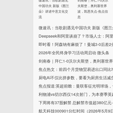
微速讯：当歌剧遇见
剑南春｜拜仁1-0沃尔
中国功夫 新版《图兰
夫斯堡，奥利塞世界
朵》讲述中意文化交
波，凯恩失点-焦点信
流
息
微速讯：当歌剧遇见中国功夫 新版《图
Deepseek和阿里谈崩了？市场人士：
即时看！阿森纳有麻烦了！曼城3-0后差
2026年全民终身学习活动周启动 微头条
剑南春｜拜仁1-0沃尔夫斯堡，奥利塞世
焦点热文：前四个月货物贸易进出口同比增长
厨电AI不仅比拼参数，要看为厨房生活减
焦点报道:英超前瞻：曼联客征光明球场，
利物浦vs切尔西仅14次射门，为本赛季
下周将有37股解禁 总解禁市值超380亿元
航天科技000901分红时间（2026年5月9