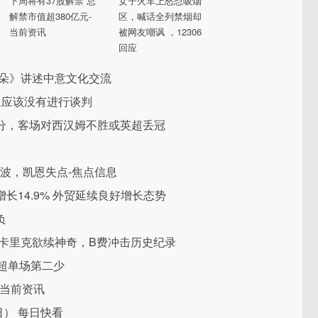
下周将有37股解禁 总
女子火车上怒怼吸烟
解禁市值超380亿元-
区，喊话全列禁烟却
当前资讯
被网友嘲讽 ，12306
回应
兰朵》讲述中意文化交流
阿里应该没有进行谈判
2分，客场对西汉姆不胜或英超丢冠
界波，凯恩失点-焦点信息
14.9% 外贸延续良好增长态势
负
卡里克欲续神奇，B费冲击历史纪录
英超单场第二少
-当前资讯
日） 每日快看