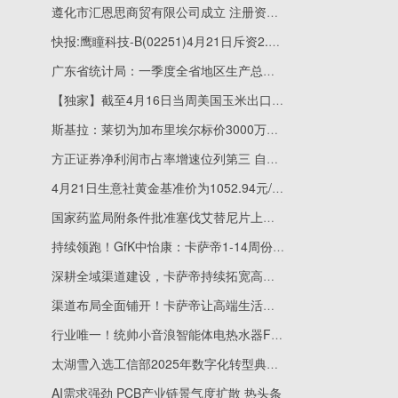
遵化市汇恩思商贸有限公司成立 注册资本3万人民币 看点
快报:鹰瞳科技-B(02251)4月21日斥资2.78万港元回购2300股
广东省统计局：一季度全省地区生产总值34950.34亿元人民币 同比增长4.6%_焦点速读
【独家】截至4月16日当周美国玉米出口检验量为1668885吨
斯基拉：莱切为加布里埃尔标价3000万欧，米兰等俱乐部有意他
方正证券净利润市占率增速位列第三 自营业务规模复苏但收益率仍有待提升-当前资讯
4月21日生意社黄金基准价为1052.94元/克_每日速讯
国家药监局附条件批准塞伐艾替尼片上市|热闻
持续领跑！GfK中怡康：卡萨帝1-14周份额稳居高端TOP1
深耕全域渠道建设，卡萨帝持续拓宽高端用户触达路径
渠道布局全面铺开！卡萨帝让高端生活直达家门口
行业唯一！统帅小音浪智能体电热水器F7获中家院L4级认证
太湖雪入选工信部2025年数字化转型典型案例
AI需求强劲 PCB产业链景气度扩散 热头条