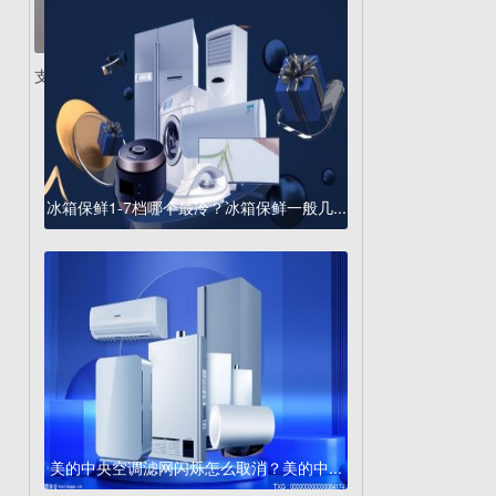
支持67W快充!Redmi...
冰箱保鲜1-7档哪个最冷？冰箱保鲜一般几...
美的中央空调滤网闪烁怎么取消？美的中...