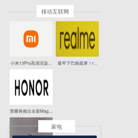
移动互联网
小米13Pro高清渲染...
最窄下巴曲面屏！r...
荣耀将推出全新Mag...
家电