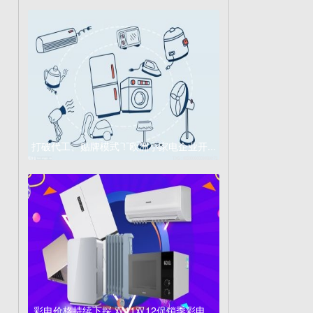
打破代工、贴牌模式！欧洲小家电企业开...
彩电价格持续下探 双11双12促销季彩电...