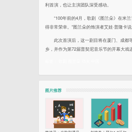
利首演，也让主演团队深受感动。
“100年前的4月，歌剧《图兰朵》在米
得非常荣幸。”图兰朵的饰演者艾娃·普隆卡说
此次首演后，这一剧目将在厦门、成都
乡，并作为第72届普契尼音乐节的开幕大戏
标签：
歌剧
图兰朵
功夫
中国
图片推荐