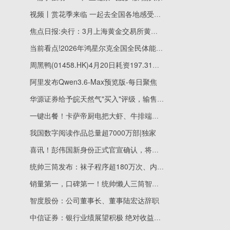
视频丨赏花季来临 一起去全国各地感受春日美好→
焦点日报:央行：3月上海黄金交易所黄金成交5675.4吨，同比减少6.3%
当前看点!2026年鸿星尔克全国全民体能大赛首站圆满落幕
周黑鸭(01458.HK)4月20日耗资197.31万港元回购127.55万股
阿里发布Qwen3.6-Max预览版-每日聚焦
华源证券给予皖天然气"买入"评级，输售气量承压城市燃气业务稳健增长
一键出餐！卡萨帝厨电把大虾、牛排端上2026海尔青马
我国数字阅读作品总量超7000万部|独家
喜讯！彭伟国新身份正式官宣确认，将以总经理身份执掌广西恒宸
统帅三筒发布：袜子程序超180万次、内衣程序超70万次
销量第一，口碑第一！统帅懒人三筒智慧版即将首发，手机贴一贴即可开洗
智度股份：公司董事长、董事陆宏达辞职
中信证券：银行业绩展望积极 绝对收益延续