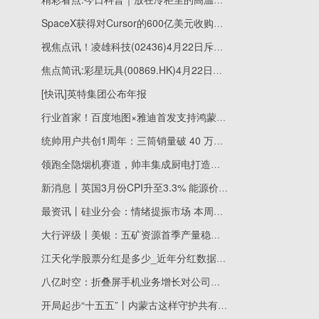
SpaceX获得对Cursor的600亿美元收购选择权 热推荐
视焦点讯！凌雄科技(02436)4月22日斥资58.05万港元回购4.08万股
焦点简讯:彩星玩具(00869.HK)4月22日耗资49.87万港元回购104.8万股
[快讯]英特集团公布年报
行业首家！百度地图×雅迪首发支持鸿蒙投屏导航，两轮车智慧出行迈入“鸿蒙时代”
统帅用户共创1周年：三筒销量破 40 万，品牌新增千万用户
领跑全隐烟机赛道，帅丰集成厨电打造多元发展新引擎_看热讯
新消息丨英国3月份CPI升至3.3% 能源价格上涨明显
最资讯丨硅业分会：情绪提振市场 本周多晶硅价格止跌企稳
大行评级丨美银：五矿资源首季产量稳健，目标价降至12港元，重申“买入”评级
江天化学股票分红是多少_近年分红数据一览（2026/4/22）_焦点消息
八亿时空：折叠屏手机业务增长对公司业务将有积极促进作用
开局起步“十五五”丨内蒙古这样守护共有精神家园