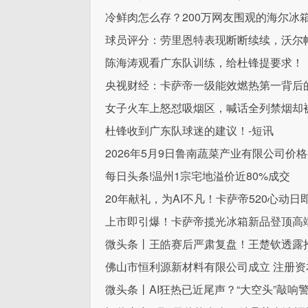
冷鲜肉怎么存？200万网友围观的海尔冰
球员评分：劳里恩特表现断断续续，沃尔
陈海涛观看广东队训练，给杜锋提要求！
央视财经：卡萨帝一级能效燃热第一背后
女子火车上怒怼吸烟区，喊话全列禁烟却被网
杜锋收到广东队球迷的建议！-短讯
2026年5月9日鲁南蔬菜产业有限公司价格
每日头条!温州1宗宅地溢价近80%成交
20年献礼，为AI不凡！卡萨帝520心动
上市即引爆！卡萨帝揽光冰箱新品登顶高端
微头条丨王皓赛后严肃复盘！王楚钦透露抢
佛山市恒利源新材料有限公司成立 注册资
微头条丨AI狂热已近尾声？“大空头”敲