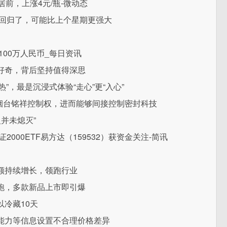
前，上涨4元/瓶-微动态
员回归了，可能比上个星期更强大
00万人民币_每日资讯
好奇，背后坚持值得深思
热”，最是沉浸式体验“走心”更“入心”
拟取得烟台铭祥控制权，进而能够间接控制密封科技
并未熄灭”
000ETF易方达（159532）获资金关注-简讯
额持续增长，领跑行业
跑，多款新品上市即引爆
冷藏10天
能力等信息设置不合理价格差异