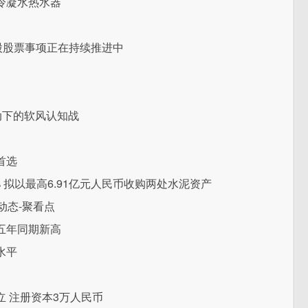
冷凝水热水器
股股票事项正在持续推进中
动下的软风认知战
首选
81% 拟以最高6.91亿元人民币收购两处水泥资产
动态-聚看点
五年同期新高
水平
 注册资本3万人民币