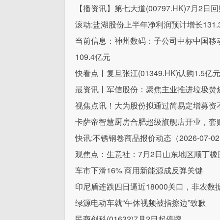
【播资讯】第七大道(00797.HK)7月2日
滚动:盐湖股份上半年净利润预计增长131.38
当前信息：神州数码：子公司中标中国移动
109.4亿元
快看点丨复旦张江(01349.HK)认购1.5
最资讯丨军信股份：聚焦主业推进垃圾焚
视焦点讯！大为股份拟通过简易定增募资不
卡萨帝智慧厨房合肥超级旗舰店开业，套购
快讯:不锈钢卷商品报价动态（2026-07-0
观焦点：生意社：7月2日山东地区顺丁橡
车市下滑16% 商用新能源成反弹关键
印尼盾连跌四日逼近18000关口，非农数
绿源电动车就“午休视频被指擦边”致歉
民商创科(01632)7月2日起停牌