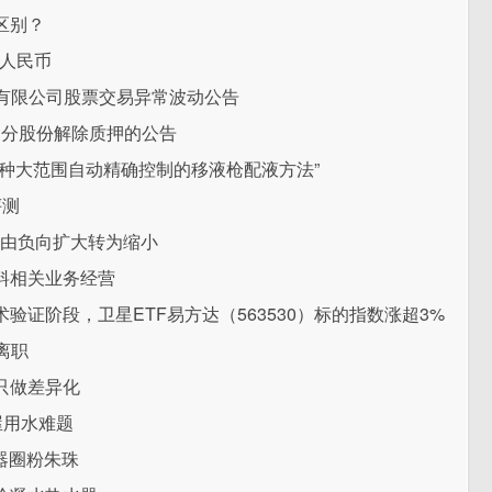
区别？
万人民币
气股份有限公司股票交易异常波动公告
部分股份解除质押的公告
种大范围自动精确控制的移液枪配液方法”
评测
吨 由负向扩大转为缩小
料相关业务经营
证阶段，卫星ETF易方达（563530）标的指数涨超3%
离职
只做差异化
屋用水难题
器圈粉朱珠