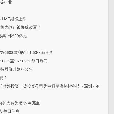
工等行业
撑 LME期铜上涨
人机大战》被挪威改写了
募集上限20亿元
06082)拟配售1.53亿新H股
3%至957.82% 每日热门
减持股份计划的公告
视？
新增一起对外投资，被投资公司为中科星海热控科技（深圳）有
由负向扩大转为缩小|今亮点
 每日信息