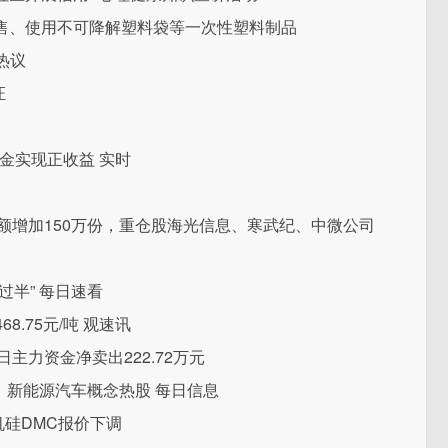
售、使用不可降解塑料袋等一次性塑料制品
热议
证
基金实现正收益 实时
份额增加150万份，重仓股海光信息、寒武纪、中微公司
半” 每日速看
8.75元/吨 观速讯
日主力资金净卖出222.72万元
钛，新能源汽车概念热股 每日信息
有机硅DMC报价下调