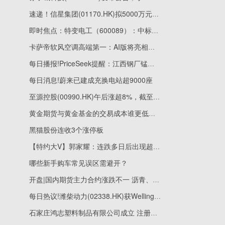
速递！信星集团(01170.HK)拟5000万元出售广东珠海物业
即时焦点：特变电工（600089）：中标中国电力工程顾问集团西北电力设计院有限公司采购项目，中标金额为1152.08万元
卡萨帝软风空调高端第一：AI版将亮相思享荟
每日播报!PriceSeek提醒：江西钢厂锰硅招标定价落地
每日消息!蔚来已建成充换电站超9000座
至源控股(00990.HK)午后涨超8%，截至发稿，涨8.47%，报0.64港元，成交额6942.22万港元
黄金期货与黄金基金的交易成本谁更低？|视点
黑猫股份连收3个涨停板
【特约大V】郭家耀：连跌多日后出现超卖迹象 短期或有技术反弹
哪些新手购车常见误区需避开？
开盘|国内期货主力合约涨跌不一 沥青、焦炭跌近3%
每日热议!潍柴动力(02338.HK)获Wellington Management Group LLP增持218.04万股
石家庄鸿志塑料制品有限公司成立 注册资本20万人民币