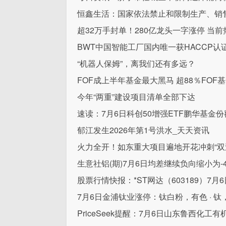
恒鑫生活：国家依法禁止和限制生产、销
超32万手封单！280亿龙头一字涨停 当前
BWT中国智能工厂国内唯一获HACCP认
“机器人保姆”，离我们还有多远？
FOF成上半年基金最大黑马 超88％FOF
今年“两重”建设项目清单全部下达
速读：7月6日科创50增强ETF鹏华基金
郁江发生2026年第1号洪水_天天资讯
火力全开！如东重大项目遍地开花冲刺“双过
生意社铝(期)7月6日均差继续负向缩小为-46
股票行情快报：*ST网达（603189）7月6
7月6日金浦钛业涨停：钛白粉，有色 · 
PriceSeek提醒：7月6日山东鲁西化工