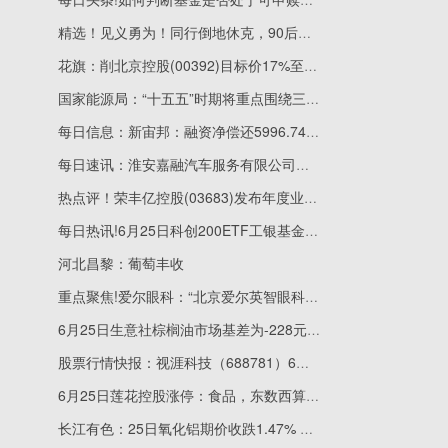
精选！见义勇为！同行倒地休克，90后外卖骑手紧急连线做心肺复苏，垫付了5000医药费
花旗：削北京控股(00392)目标价17%至29港元 维持“中性”评级 焦点滚动
国家能源局：“十五五”时期将重点围绕三个方向 进一步加快布局建设新型能源基础设施_今日报
每日信息：新宙邦：融资净偿还5996.74万元，融资余额15.21亿元
每日速讯：淮安嘉融汽车服务有限公司成立 注册资本50万人民币
热点评！荣丰亿控股(03683)发布年度业绩 股东应占亏损604.7万美元 同比收窄41.72%
每日热讯!6月25日科创200ETF工银基金份额减少300万份，重仓股长光华芯、腾景科技、炬光科技
河北昌黎：葡萄丰收
重点聚焦!爱尔眼科：“北京爱尔英智眼科医院迁址扩建项目”延期一年
6月25日生意社棕榈油市场基差为-228元/吨_速看
股票行情快报：视涯科技（688781）6月25日主力资金净卖出2256.08万元
6月25日莲花控股涨停：食品，东数西算/算力，OpenClaw概念概念热股
长江有色：25日氧化铝期价收跌1.47% 下游采购谨慎-热点评