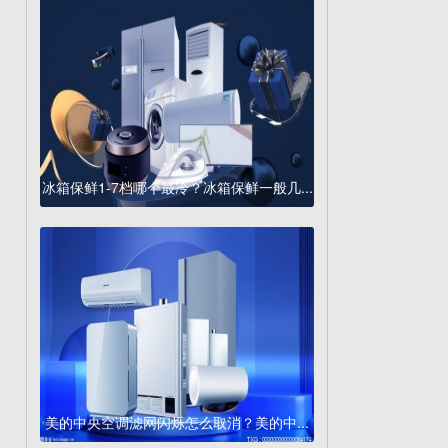
冰箱保鲜1-7档哪个最冷？冰箱保鲜一般几...
美的中央空调滤网闪烁怎么取消？美的中...