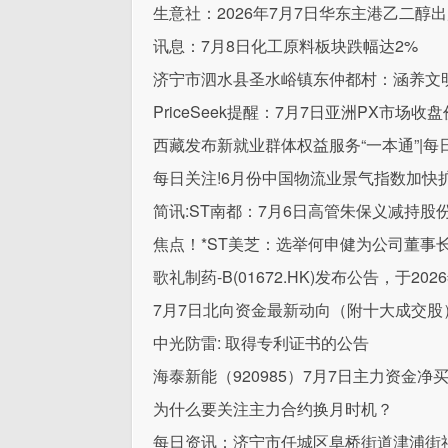
生意社：2026年7月7日华东主港乙二醇
讯息：7月8日化工原料板块跌幅达2%
济宁市泗水县圣水峪镇东仲都村：涵养文
PriceSeek提醒：7月7日亚洲PX市场收
西藏发布新就业群体权益服务“一本通”|每
每日关注!6月份中国物流业景气指数加快
简讯:ST南都：7月6日高管朱保义减持股份
焦点！*ST美芝：选举何申健为公司董事
歌礼制药-B(01672.HK)发布公告，于20
7月7日北向资金最新动向（附十大成交股
中光防雷: 取得专利证书的公告
海泰新能（920985）7月7日主力资金净买入
为什么要关注主力合约换月时机？
每日资讯：济宁市任城区阜桥街道津浦街