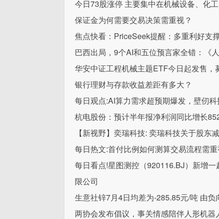
今日73股涨停 主要集中在机械设备、化
保证金为何需要交易决策需重视？
焦点快看：PriceSeek提醒：多重利好支
巴西出局，9个AI和五位预言家全错：《
华安中证工程机械主题ETF今日起发售，
银行理财与存款收益差距有多大？
每日观点:AI算力需求超预期爆发，壁仞科技(
杭电股份：预计半年报净利润同比增长852.0
【新视野】奕瑞科技: 奕瑞科技关于股东
每日热文:首付比例如何测算交易流程需重
每日看点!星图测控（920116.BJ）
限公司
生意社锌7月4日均差为-285.85元/吨 
两协会发布倡议，事关情感陪伴人形机器人