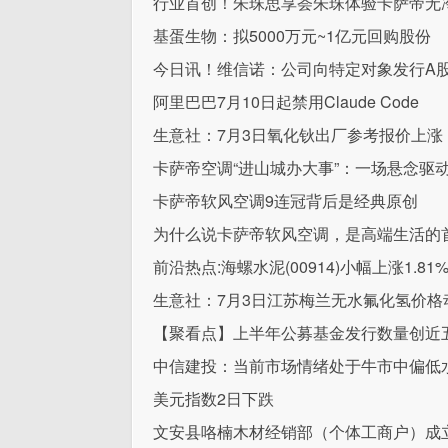
行业首创！朱珠思享荟朱珠体验卡萨帝无
基蛋生物：拟5000万元~1亿元回购股份
今日讯！维信诺：公司向特定对象发行A
阿里巴巴7月10日起禁用Claude Code
生意社：7月3日氧化钬出厂参考报价上涨
卡萨帝空调“进山城办大事”：一场悬念驱
卡萨帝软风空调9连冠背后是经典原创
为什么说卡萨帝软风空调，是高端生活的
前沿热点:海螺水泥(00914)小幅上涨1.
生意社：7月3日江苏梅兰无水氟化氢价格
【聚看点】上半年公募基金发行数量创近
中信建投：当前市场情绪处于牛市中偏低
美元指数2日下跌
文安县咯楠木材经销部（个体工商户）成立