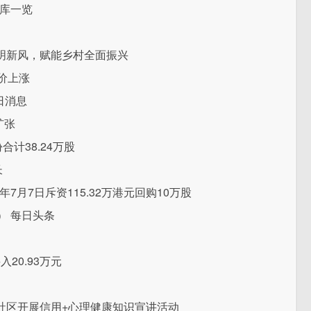
出库一览
明新风，赋能乡村全面振兴
盘价上涨
日消息
扩张
合计38.24万股
长
26年7月7日斥资115.32万港元回购10万股
） 每日头条
20.93万元
社区开展信用+心理健康知识宣讲活动