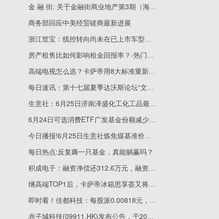
金 融 街: 关于金融街商业地产第3期（海伦中心）资产支持专项计划成立的公告
商务部回应中美经贸磋商最新进展
浙江世宝：线控转向尚未在已上市车型中广泛应用
房产租售比如何影响租金回报率？-热门看点
高端电视怎么选？卡萨帝用8大标准重新定义好电视
每日速讯：第十七届夏季达沃斯论坛“文化之夜”精彩绽放
生意社：6月25日济南泽盛化工化工品最新价格_即时
6月24日可选消费ETF广发基金份额减少200万份，重仓股美的集团、比亚迪、格力电器
今日播报!6月25日生意社炼焦煤基准价为1911.25元/吨
每日热点:反复薅一只基金，真能躺赢吗？
积成电子：融资净偿还312.6万元，融资余额2.04亿元|每日看点
继高端TOP1后，卡萨帝冰箱思享荟又将全面升级
即时看！佳都科技：每股派0.00818元，股权登记日为6月29日
赤子城科技(09911.HK)发布公告，于2026年6月23日斥资198.07万港元回购24.6万股 当前热门