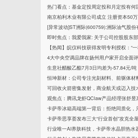
热门看点：基金定投周定投和月定投有何
南京柏利木业有限公司成立 注册资本50
[异常波动]ST洲际(600759):洲际油
即时焦点：我爱我家: 关于公司控股股东
【热闻】皖仪科技获得发明专利授权：“一
4大中央空调品牌在扬州用户家开启全面
生意社醋酸乙酯7月3日均差为-57.84元/
恒坤新材：公司专注光刻材料、前驱体材
可回收火箭密集发射，商业航天或迈入技术验
观焦点：腾讯龙虾QClaw产品经理张舒昱
卡萨帝冰箱高端第一背后：拒绝同质化，
卡萨帝思享荟发布三大“行业首创”攻克全
行业唯一AI养肤科技，卡萨帝水晶胆热水