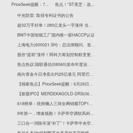
PriceSeek提醒：7...
焦点！*ST美芝：选...
中光防雷: 取得专利证书的公告
超32万手封单！280亿龙头一字涨停 当前热议
BWT中国智能工厂国内唯一获HACCP认证
上海电力(600021.SH)：总法律顾问、首席合规官徐祺琪已减持1.14万股公司股份 微头条
股价“提前”涨停！阿科力筹划控制权变更，6月29日起停牌 速递
焦点热议:国联通信(08060)发布年度业绩，净利润264.2万港元
南向资金今日净卖出约25亿港元 阿里巴巴遭卖出居前
【独家焦点】PriceSeek提醒：6月26日国内磷酸铁锂市场行情分析
【新股IPO】MERDEKAGOLD-DRS(06228)首挂收报24.86港元 较招股价低6.54%
618榜单：统帅懒人三筒全网销额TOP1，揽多筒洗衣机榜前三
9年第一，增速领跑！卡萨帝空调软风科技远离“空调病”
三口合一消除吊顶“补丁”！卡萨帝中央空调行业首创全隐内机
每日头条!如何判断基金是否处于可申赎状态？