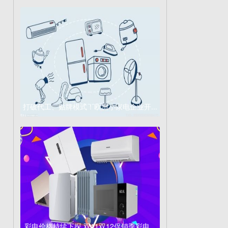
打破代工、贴牌模式！欧洲小家电企业开...
彩电价格持续下探 双11双12促销季彩电...