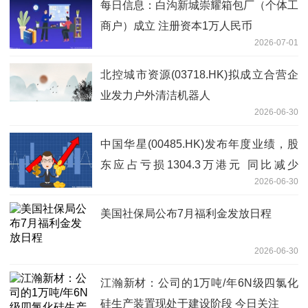
每日信息：白沟新城崇耀箱包厂（个体工
商户）成立 注册资本1万人民币
2026-07-01
北控城市资源(03718.HK)拟成立合营企
业发力户外清洁机器人
2026-06-30
中国华星(00485.HK)发布年度业绩，股
东应占亏损1304.3万港元 同比减少
2026-06-30
46.41%
美国社保局公布7月福利金发放日程
2026-06-30
江瀚新材：公司的1万吨/年6N级四氯化
硅生产装置现处于建设阶段 今日关注