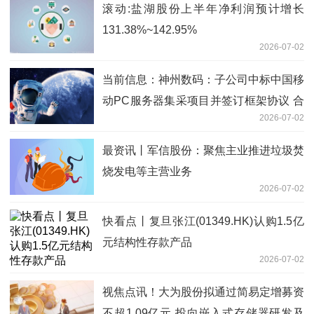
滚动:盐湖股份上半年净利润预计增长
131.38%~142.95%
2026-07-02
当前信息：神州数码：子公司中标中国移
动PC服务器集采项目并签订框架协议 合
2026-07-02
计投标报价约109.4亿元
最资讯丨军信股份：聚焦主业推进垃圾焚
烧发电等主营业务
2026-07-02
快看点丨复旦张江(01349.HK)认购1.5亿
元结构性存款产品
2026-07-02
视焦点讯！大为股份拟通过简易定增募资
不超1.09亿元 投向嵌入式存储器研发及