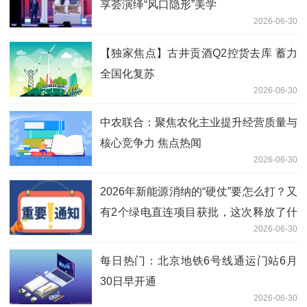
享荟演绎“风口隐形”美学
2026-06-30
【独家焦点】古井贡酒Q2控货去库 蓄力
全国化复苏
2026-06-30
中农联合：聚焦农化主业提升经营质量与
核心竞争力 焦点热闻
2026-06-30
2026年新能源消纳的“硬仗”要怎么打？又
有2个绿电直连项目获批，这次释放了什
2026-06-30
么信号？煤化工、新材料，谁更需要绿
电？
每日热门：北京地铁6号线通运门站6月
30日早开通
2026-06-30