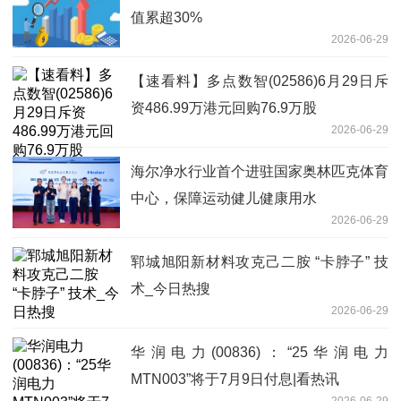
值累超30%
2026-06-29
【速看料】多点数智(02586)6月29日斥
资486.99万港元回购76.9万股
2026-06-29
海尔净水行业首个进驻国家奥林匹克体育
中心，保障运动健儿健康用水
2026-06-29
郓城旭阳新材料攻克己二胺 “卡脖子” 技
术_今日热搜
2026-06-29
华润电力(00836)：“25华润电力
MTN003”将于7月9日付息|看热讯