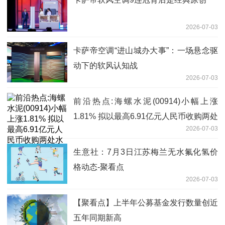
2026-07-03
卡萨帝空调“进山城办大事”：一场悬念驱
动下的软风认知战
2026-07-03
前沿热点:海螺水泥(00914)小幅上涨
1.81% 拟以最高6.91亿元人民币收购两处
2026-07-03
水泥资产
生意社：7月3日江苏梅兰无水氟化氢价
格动态-聚看点
2026-07-03
【聚看点】上半年公募基金发行数量创近
五年同期新高