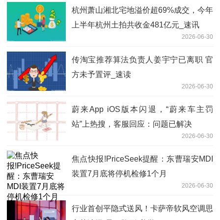
杭州萧山湘北宅地溢价超69%成交，今年
上半年杭州土拍共收金481亿元_速讯
2026-06-30
传淘宝推荐算法负责人姜宇宁已离职 官
方未予置评_速读
2026-06-30
蔚来App iOS版本闪退，“蔚来车主罚
站”上热搜，客服回应：问题已解决
2026-06-30
焦点快报!PriceSeek提醒：东曹瑞安MDI
装置7月底将停机检修1个月
2026-06-30
行业首创平隐式送风！卡萨帝软风空调思