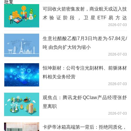
可回收火箭密集发射，商业航天或迈入技
术验证阶段，卫星ETF易方达
2026-07-03
（563530）标的指数涨超3%
生意社醋酸乙酯7月3日均差为-57.84元/
吨 由负向扩大转为缩小
2026-07-03
恒坤新材：公司专注光刻材料、前驱体材
料相关业务经营
2026-07-03
观焦点：腾讯龙虾QClaw产品经理张舒
昱离职
2026-07-03
卡萨帝冰箱高端第一背后：拒绝同质化，