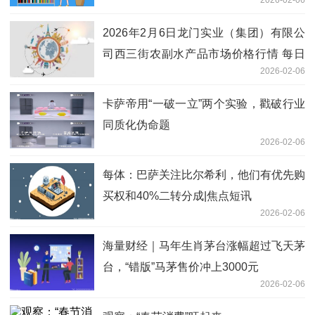
2026-02-06
2026年2月6日龙门实业（集团）有限公
司西三街农副水产品市场价格行情 每日
2026-02-06
观察
卡萨帝用“一破一立”两个实验，戳破行业
同质化伪命题
2026-02-06
每体：巴萨关注比尔希利，他们有优先购
买权和40%二转分成|焦点短讯
2026-02-06
海量财经｜马年生肖茅台涨幅超过飞天茅
台，“错版”马茅售价冲上3000元
2026-02-06