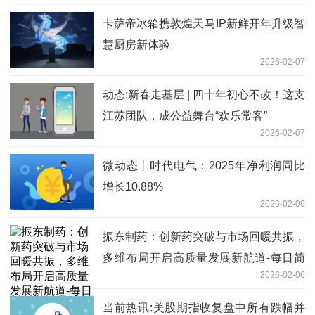
卡萨帝冰箱携敦煌天马IP新鲜开年升级智
慧厨房新体验
2026-02-07
动态:新春走基层 | 四十年初心不改！这支
江苏团队，成公益舞台“欢乐常客”
2026-02-07
微动态丨时代电气：2025年净利润同比
增长10.88%
2026-02-06
振东制药：创新药突破与市场回暖共振，
多维布局开启高质量发展新航道-每日简
2026-02-06
讯
当前热讯:美股期指收复盘中所有跌幅并