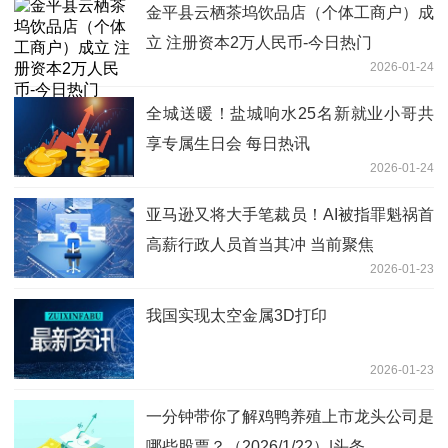
金平县云栖茶坞饮品店（个体工商户）成
立 注册资本2万人民币-今日热门
2026-01-24
全城送暖！盐城响水25名新就业小哥共
享专属生日会 每日热讯
2026-01-24
亚马逊又将大手笔裁员！AI被指罪魁祸首
高薪行政人员首当其冲 当前聚焦
2026-01-23
我国实现太空金属3D打印
2026-01-23
一分钟带你了解鸡鸭养殖上市龙头公司是
哪些股票？（2026/1/22）|头条