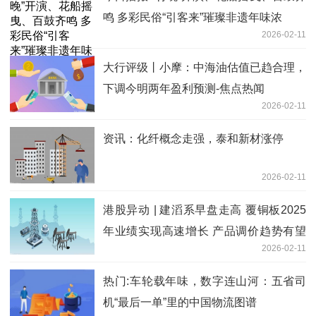
鸣 多彩民俗“引客来”璀璨非遗年味浓
2026-02-11
大行评级丨小摩：中海油估值已趋合理，
下调今明两年盈利预测-焦点热闻
2026-02-11
资讯：化纤概念走强，泰和新材涨停
2026-02-11
港股异动 | 建滔系早盘走高 覆铜板2025
年业绩实现高速增长 产品调价趋势有望
2026-02-11
进一步延续
热门:车轮载年味，数字连山河：五省司
机“最后一单”里的中国物流图谱