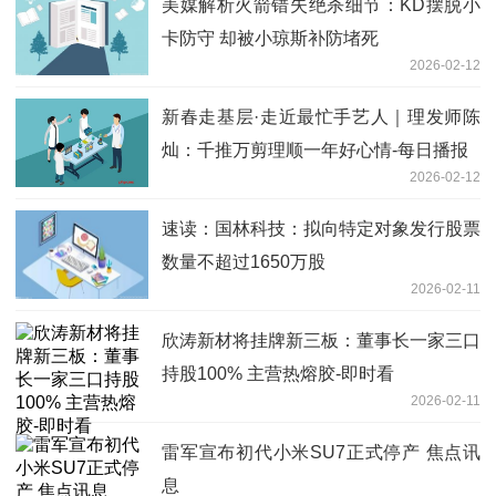
美媒解析火箭错失绝杀细节：KD摆脱小
卡防守 却被小琼斯补防堵死
2026-02-12
新春走基层·走近最忙手艺人｜理发师陈
灿：千推万剪理顺一年好心情-每日播报
2026-02-12
速读：国林科技：拟向特定对象发行股票
数量不超过1650万股
2026-02-11
欣涛新材将挂牌新三板：董事长一家三口
持股100% 主营热熔胶-即时看
2026-02-11
雷军宣布初代小米SU7正式停产 焦点讯
息