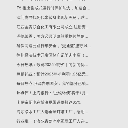
F5 推出集成式运行时保护能力，加速企业级AI安全规模化部署
津门虎寻找阿代米替身出现新黑马，球迷曾看好他入队，却被辟谣
江西鑫犇联合化工有限公司成立 注册资本100万人民币
冯德莱恩：美方必须明确尊重格陵兰岛和丹麦主权
确保高速公路行车安全，“交通蓝”坚守风雪夜
徐州经济技术开发区姥广记羊肉串店（个体工商户）成立 注册资本2万人民币 今日要闻
今日热讯：数览2025“年报”｜向新向优，中国经济向好
翔鹭钨业：预计2025年净利润1.25亿元~1.8亿元 同比扭亏为盈
每日热点:张源告别国安：我的部分已融进这座城市，会永远记得这段故事
热点评！上海银行：“上银转债”将于1月26日支付年度利息
卡萨帝厨电在博洛尼渠道份额达65%
海尔净水工厂入选全球灯塔工厂，给用户两大利好
行业唯一！海尔青岛净水互联工厂入选全球灯塔工厂