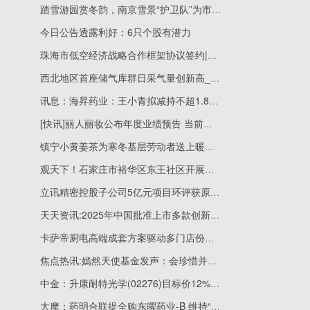
踏雪游园赏冬韵，南京雪景“护卫队”为市民清出安心路
今日公告透露利好：6只个股有潜力
珠海市低空经济战略合作框架协议签约|每日观点
西北地区首座储气库群日采气量创新高_最新资讯
讯息：海昇药业：王小青拟减持不超1.8%股份
[快讯]丽人丽妆公布年度业绩预告 当前资讯
镇宁小黄姜茶为寒冬基层劳动者送上暖心关怀 今日热讯
观天下！石家庄市裕华区东王社区开展免费中医健康公益筛查活动
立讯精密控股子公司5亿元项目环评获原则同意
天天资讯:2025年中国批准上市多款创新药 30款已纳入医保
卡萨帝厨电高端成套方案驱动多门店份额第一
焦点热讯:嫣然天使基金发声：会珍惜并妥善使用善款，已筹满项目待完成备案补正后开放捐赠渠道
中金：升康耐特光学(02276)目标价12%至65港元 上调盈测
大摩：药明合联提全购东曜药业-B 维持“增持”评级 今日关注