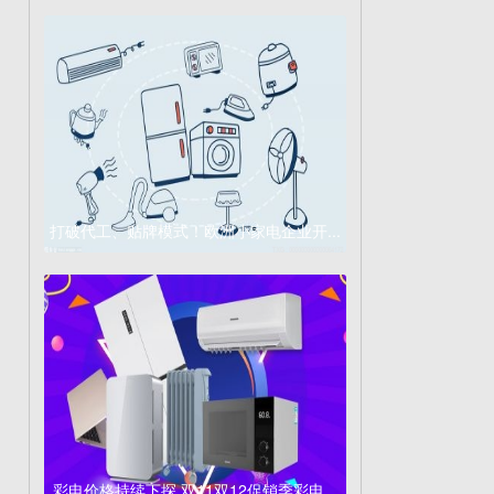
打破代工、贴牌模式！欧洲小家电企业开...
彩电价格持续下探 双11双12促销季彩电...