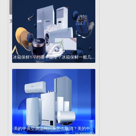
支持67W快充!Redmi...
冰箱保鲜1-7档哪个最冷？冰箱保鲜一般几...
美的中央空调滤网闪烁怎么取消？美的中...