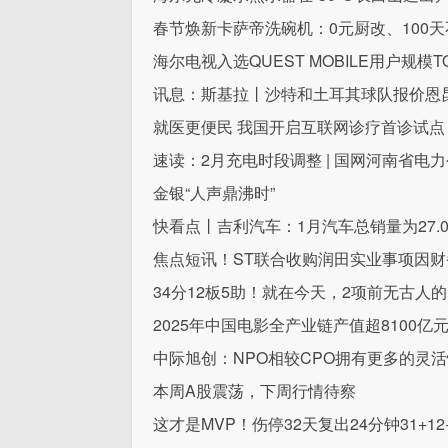
春节焕新卡萨帝洗碗机：0元厨改、100
海尔电视入选QUEST MOBILE用户规模T
讯息：斯基拉丨沙特和土耳其球队报价恩
就医更便民 我国开启互联网诊疗首诊试点
速读：2月充电时段调整 | 国网河南省电
金银“人声鼎沸时”
快看点丨吉利汽车：1月汽车总销量为27.0
焦点短讯！ST联合收购润田实业事项因
34分12板5助！就在今天，2项前无古人
2025年中国电影全产业链产值超8100亿
中际旭创：NPO相较CPO拥有更多的灵
本周A股震荡，下周行情待察
这才是MVP！伤停32天复出24分钟31+1