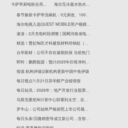
卡萨帝厨电联合亮...
海尔无冷凝水热水...
春节焕新卡萨帝洗碗机：0元厨改、100天不净则退
海尔电视入选QUEST MOBILE用户规模TOP榜
速读：2月充电时段调整 | 国网河南省电力公司关于2026年2月代理工商业用户购电价格的公告
精选！曹妃甸区才科建筑材料经销处（个体工商户）成立 注册资本5万人民币
台华新材：公司不存在逾期担保 当前热门
即时：鹏辉能源：预计2025年归母净利润1.7亿元–2.3亿元，同比扭亏
报道:机构评级|2家机构更新中国中免评级
每日视点!1月21日异辛醇产业链情报
每日短讯：2026年：地产开发行业股票龙头（有三家）
马斯克要把AI计算中心部署到太空，在四五年内，在太空运行大规模AI将比地面更划算
罗牛山：公司始终严格按照上市公司规范进行运营管理，确保与各关联方在人员、资产、业务等方面保持清晰独立
每日头条!贝隆精密等成立新公司，含智能机器人业务
快讯:墨香雅韵启新程