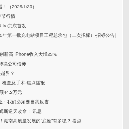
2026/1/30）
春节行情
tra京东首发
025年第一批充电站项目工程总承包（二次招标）-招标公告|
新高 IPhone收入大增23%
转换公司债券
是越界？
、检查及手术-焦点播报
44.2万元
亚：我们必须要自我反省
姆斯逆天改命！ 讯息
人！湖南高质量发展的“底座”有多稳？ 看点