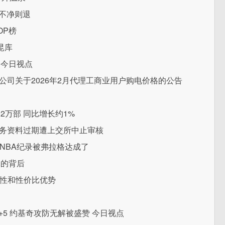
天不净则退
OP榜
昆库
 今日视点
力公司关于2026年2月代理工商业用户购电价格的公告
2万部 同比增长约1%
财务资料过期遭上交所中止审核
的NBA纪录被弗拉格达成了
元的背后
活性和性价比优势
2+5 约基奇攻防无解被盛赞 今日视点