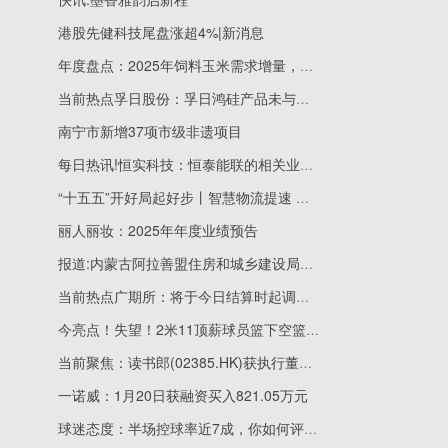
港股先健科技尾盘涨超4%|新消息
年度盘点：2025年饲料玉米需求增量，2026年存减少预期
当前热点孚日股份：孚日鸿硅产品未与宁德时代、比亚迪等建立合作
南宁市新增37项市级非遗项目
每日热讯!恒实科技：恒泰能联的相关业务主要用于用户负荷预测、能源优化控制降低用能成本
“十五五”开好局起好步丨智慧物流提速 广西水果“鲜”达全国-热议
丽人丽妆：2025年年度业绩预告
报道:内蒙古阿拉善盟住房和城乡建设局关于批准2026年度第一批城镇燃气经营企业行政审批事项的公告
当前热点广期所：将于今日结算时起调整碳酸锂期货合约涨跌停板幅度和交易保证金标准
今亮点！失望！2米11顶薪球员篮下空篮不中，怒砍0分 球迷：快送走
当前聚焦：读书郎(02385.HK)获执行董事刘志兰增持16.56万股
一诺威：1月20日获融资买入821.05万元
球迷态度：半场控球率近7成，你如何评价U23国足上半场表现？