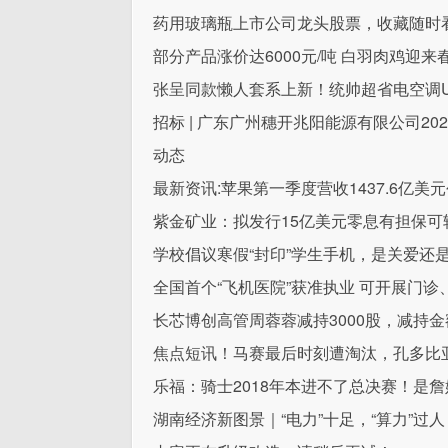
药用玻璃瓶上市公司龙头股票，收藏随时看！（
部分产品涨价达6000元/吨 白羽肉鸡迎来
张呈同款懒人套系上新！统帅超省电空调Ul
招标 | 广东广州穗开兆阳能源有限公司2
动态
最新资讯:苹果第一季度营收1437.6亿美元创
紫金矿业：拟发行15亿美元零息有担保可
学校倡议寒假“封印”学生手机，是关爱还
全国首个“飞机医院”获准执业 可开展门诊
长芯博创高管周蓉蓉减持3000股，减持金额
焦点短讯！马赛最后时刻遭淘汰，孔多比
乐福：骑士2018年本进不了总决赛！是詹
湖南经济新图景｜“电力”十足，“算力”过