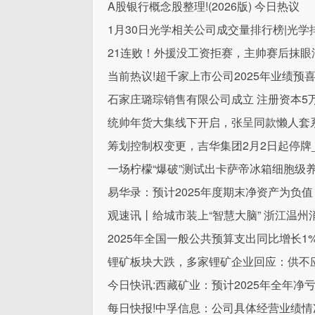
A股银行概念股整理!(2026版) 今日热议
1月30日光学相关公司成交量排行榜|光学
21连败！外援没工资拒赛，主帅赛后抹眼
当前热议!超千家上市公司2025年业绩预
石家庄璐琮销售有限公司成立 注册资本5
统帅年货大集线下开启，张呈同款懒人套
筹划控制权变更，吉华集团2月2日起停牌
一场柠檬“爆破”测试出卡萨帝冰箱细胞级
易华录：预计2025年度期末净资产为负
观速讯丨给城市装上“智慧大脑” 浙江温州
2025年全国一般公共预算支出同比增长1
锂矿板块大跌，多家锂矿企业回应：供不
今日快讯:西藏矿业：预计2025年全年净亏损2
每日快报!中孚信息：公司具体经营业绩