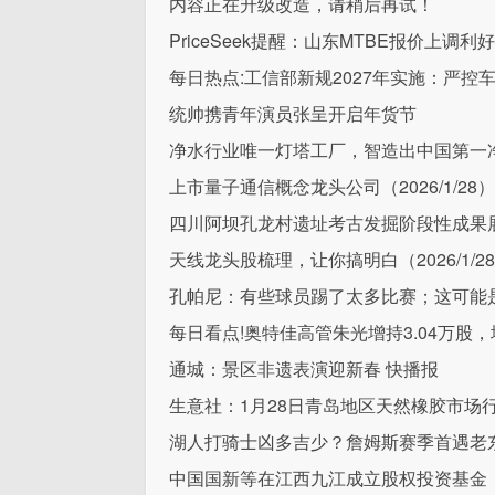
内容正在升级改造，请稍后再试！
PriceSeek提醒：山东MTBE报价上调利
每日热点:工信部新规2027年实施：严控
统帅携青年演员张呈开启年货节
净水行业唯一灯塔工厂，智造出中国第一
上市量子通信概念龙头公司（2026/1/28）
四川阿坝孔龙村遗址考古发掘阶段性成果
天线龙头股梳理，让你搞明白（2026/1/2
孔帕尼：有些球员踢了太多比赛；这可能
每日看点!奥特佳高管朱光增持3.04万股，增
通城：景区非遗表演迎新春 快播报
生意社：1月28日青岛地区天然橡胶市场
湖人打骑士凶多吉少？詹姆斯赛季首遇老
中国国新等在江西九江成立股权投资基金，