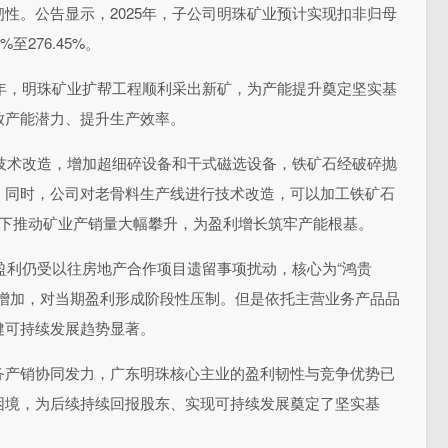
性。公告显示，2025年，子公司明珠矿业预计实现扣非归母
%至276.45%。
5年，明珠矿业扩帮工程顺利采出新矿，为产能提升奠定坚实基
放产能潜力、提升生产效率。
行技术改造，增加超细碎设备和干式磁选设备，铁矿石经破碎抛
；同时，公司对老骨料生产线进行技术改造，可以加工铁矿石
齐下推动矿业产销量大幅攀升，为盈利增长筑牢产能根基。
的盈利仍受以往房地产合作项目遗留事项扰动，核心为“鸿贵
幅增加，对当期盈利形成阶段性压制。但是依托主营业务产品品
健可持续发展趋势显著。
务产销协同发力，广东明珠核心主业的盈利韧性与竞争优势已
困境，为后续持续回报股东、实现可持续发展奠定了坚实基