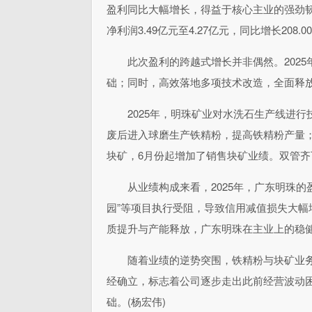
盈利同比大幅增长，得益于核心主业的强劲韧
净利润3.49亿元至4.27亿元，同比增长208.00
此次盈利的跨越式增长并非偶然。202
础；同时，高效落地多项技术改造，全面释
2025年，明珠矿业对水洗石生产线进
废后进入球磨生产铁精粉，提高铁精粉产量
块矿，6月份起增加了销售块矿业绩。双管
从业绩构成来看，2025年，广东明珠
园”等项目执行受阻，导致信用减值损失大
质提升与产能释放，广东明珠在主业上的稳
随着业绩的逆势突围，铁精粉与块矿业
经确立，标志着公司逐步走出此前经营波动
础。(杨宏伟)