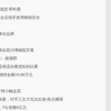
好现货 即时看
车企压缩开发周期保安全
净水品牌
展在四川博物院开幕
8）-新视野
是很适合雅克松的比赛
持金额10.06万元
行情小幅走高
东家，对手三主力无法出场-焦点播报
?出资额5亿元