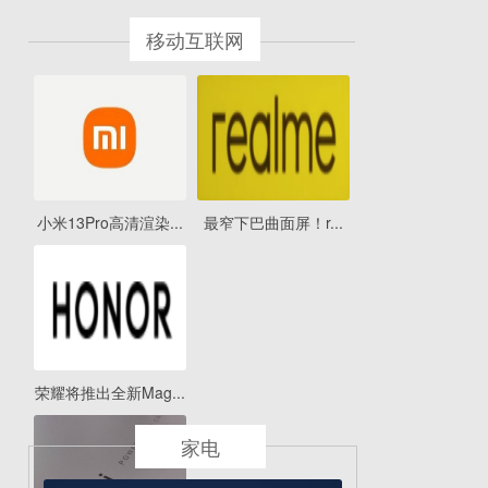
移动互联网
小米13Pro高清渲染...
最窄下巴曲面屏！r...
荣耀将推出全新Mag...
家电