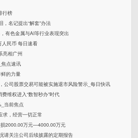
排行榜
泪，名记提出“解套”办法
喜，有色金属与AI等行业表现突出
万人民币 每日速看
系亮相广州
_焦点速讯
养鲜的力量
值，公司股票交易可能被实施退市风险警示_每日快讯
消费维权进入“数智秒办”时代
%_当前焦点
应求，经营一切正常
000.00万元—4000.00万元
情况请关注公司后续披露的定期报告