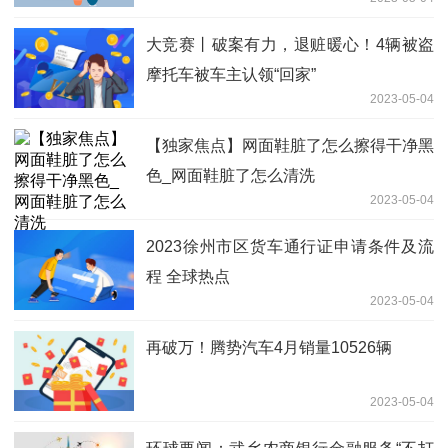
大竞赛丨破案有力，退赃暖心！4辆被盗
摩托车被车主认领“回家”
2023-05-04
【独家焦点】网面鞋脏了怎么擦得干净黑
色_网面鞋脏了怎么清洗
2023-05-04
2023徐州市区货车通行证申请条件及流
程 全球热点
2023-05-04
再破万！腾势汽车4月销量10526辆
2023-05-04