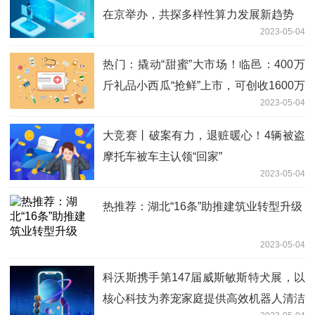
在京举办，共探多样性算力发展新趋势
2023-05-04
热门：撬动“甜蜜”大市场！临邑：400万
斤礼品小西瓜“抢鲜”上市，可创收1600万
2023-05-04
元
大竞赛丨破案有力，退赃暖心！4辆被盗
摩托车被车主认领“回家”
2023-05-04
热推荐：湖北“16条”助推建筑业转型升级
2023-05-04
科沃斯携手第147届威斯敏斯特犬展，以
核心科技为养宠家庭提供高效机器人清洁