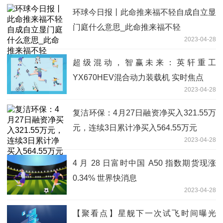
环球今日报丨此命推来福不轻自成自立显
门庭什么意思_此命推来福不轻
2023-04-28
超级混动，智赢未来：英轩重工
YX670HEV混合动力装载机 实时焦点
2023-04-28
复洁环保：4月27日融资净买入321.55万
元，连续3日累计净买入564.55万元
2023-04-28
4 月 28 日富时中国 A50 指数期货现涨
0.34% 世界快消息
2023-04-28
【聚看点】星舰下一次试飞时间曝光