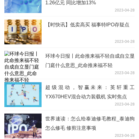
1.26亿元 同比增加13%
2023-04-28
【时快讯】低卖高买 福事特IPO存疑点
2023-04-28
环球今日报丨此命推来福不轻自成自立显
门庭什么意思_此命推来福不轻
2023-04-28
超级混动，智赢未来：英轩重工
YX670HEV混合动力装载机 实时焦点
2023-04-28
世界速读：怎么给泰迪修毛教程_泰迪狗
怎么修毛 修剪注意事项
2023-04-28