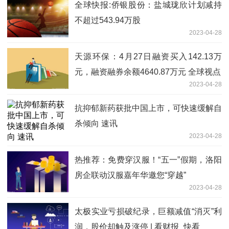
全球快报:侨银股份：盐城珑欣计划减持
不超过543.94万股
2023-04-28
天源环保：4月27日融资买入142.13万
元，融资融券余额4640.87万元 全球视点
2023-04-28
抗抑郁新药获批中国上市，可快速缓解自
杀倾向 速讯
2023-04-28
热推荐：免费穿汉服！“五一”假期，洛阳
房企联动汉服嘉年华邀您“穿越”
2023-04-28
太极实业亏损破纪录，巨额减值“消灭”利
润，股价却触及涨停 | 看财报_快看