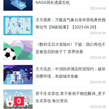
NASA局长透露玄机
2023-04-28
天天观察：万载县气象台发布雷电黄色预
警信号【III级/较重】【2023-04-28】
2023-04-28
《数码宝贝大冒险tri》下篇：我们再也不
是被选召的孩子了 世界快看
2023-04-28
天天讯息：中消协评酒店民宿毁约：破坏
消费环境，有损城市形象
2023-04-28
君子生非异也 君子善假于物也翻译_君子
生非异也 每日资讯
2023-04-28