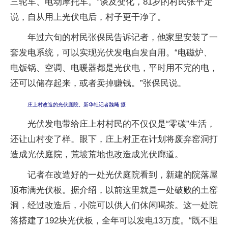
三轮车、电动摩托车。”谈及变化，81岁的村民张平定
说，自从用上光伏电后，村子更干净了。
年过六旬的村民张保民告诉记者，他家里安装了一
套发电系统，可以实现光伏发电自发自用。“电磁炉、
电饭锅、空调、电暖器都是光伏电，平时用不完的电，
还可以储存起来，或者卖掉赚钱。”张保民说。
庄上村改造的光伏庭院。新华社记者魏飚 摄
光伏发电带给庄上村村民的不仅仅是“零碳”生活，
还让山村变了样。眼下，庄上村正在计划将废弃窑洞打
造成光伏庭院，荒坡荒地也改造成光伏廊道。
记者在改造好的一处光伏庭院看到，新建的院落屋
顶布满光伏板。据介绍，以前这里就是一处破败的土窑
洞，经过改造后，小院可以供人们休闲喝茶。这一处院
落搭建了192块光伏板，全年可以发电13万度。“既不阻