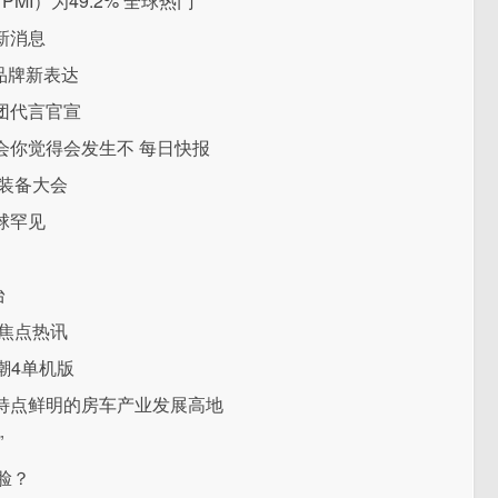
I）为49.2% 全球热门
界新消息
”品牌新表达
团代言官宣
会你觉得会发生不 每日快报
学装备大会
全球罕见
台
焦点热讯
潮4单机版
特点鲜明的房车产业发展高地
”
脸？