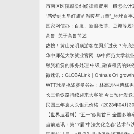
市南区医院感染纠纷律师费用一般怎么计
“感受到五星红旗的温暖与力量”_环球百事
国家网信办：百度、新浪微博、豆瓣等履
高鲁_关于高鲁简述
热搜！黄山光明顶游客在厕所过夜？海底捞
华中师范大学就业官网_华中师范大学就
融资租赁的账务处理 中级_融资租赁的账
微速讯：GLOBALink｜China's Q1 growth help
WTT球星挑战赛曼谷站：林高远/林诗栋男
长三角铁路持续迎来大客流 今日预计发送
民国三年袁大头银元价格（2023年04月3
【世界速看料】“五一”假期首日 全国多
当前速讯：第17届“中法文化之春”艺术节