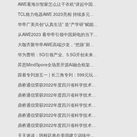
AWE看海尔智家怎么让干衣机“讲起中国话”
TCL格力电器AWE 2023亮相 持续多元化布局
华帝广美共创“认真生活” 造“产学研”赋能行业
从AWE2023 看华帝引领中国厨电的当下与未来
大咖齐聚华帝AWE高端沙龙，“把脉”厨电未来
华为曹明：5G引领产业、5.5G开创未来，构筑数字经济新高度 当前独家
昇思MindSpore全场景开源AI融合框架荣获第六届数字中国建设成果展览会“十大硬核科技”
跟着专列游五一 | 长三角专列：599元玩3天，串起众多打卡地-全球速递
鼎桥通信荣获2022年度四川省科学技术进步奖一等奖
鼎桥通信荣获2022年度四川省科学技术进步奖一等奖
鼎桥通信荣获2022年度四川省科学技术进步奖一等奖
鼎桥通信荣获2022年度四川省科学技术进步奖一等奖
鼎桥通信荣获2022年度四川省科学技术进步奖一等奖
天天速读：阿根廷将在美国建立训练中心 还将建立青训学院发掘双重国籍人才