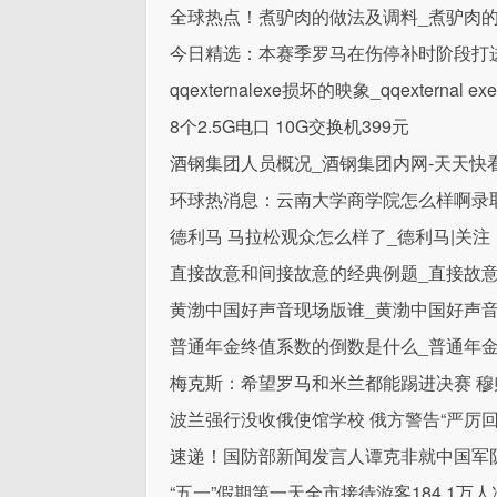
全球热点！煮驴肉的做法及调料_煮驴肉
今日精选：本赛季罗马在伤停补时阶段打
qqexternalexe损坏的映象_qqexternal 
8个2.5G电口 10G交换机399元
酒钢集团人员概况_酒钢集团内网-天天快
环球热消息：云南大学商学院怎么样啊录
德利马 马拉松观众怎么样了_德利马|关注
直接故意和间接故意的经典例题_直接故意
黄渤中国好声音现场版谁_黄渤中国好声音
普通年金终值系数的倒数是什么_普通年
梅克斯：希望罗马和米兰都能踢进决赛 穆
波兰强行没收俄使馆学校 俄方警告“严厉回
速递！国防部新闻发言人谭克非就中国军
“五一”假期第一天全市接待游客184.1万人