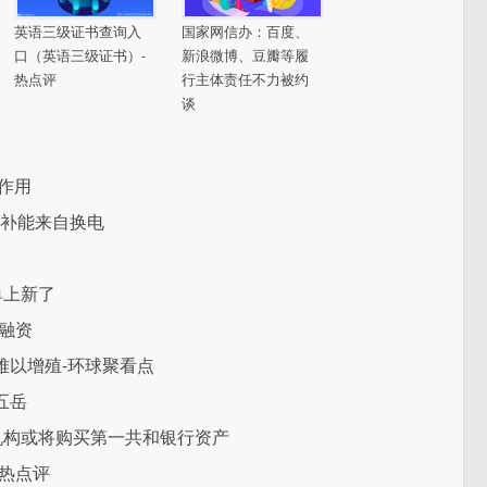
英语三级证书查询入
国家网信办：百度、
口（英语三级证书）-
新浪微博、豆瓣等履
热点评
行主体责任不力被约
谈
作用
% 补能来自换电
单上新了
轮融资
难以增殖-环球聚看点
五岳
机构或将购买第一共和银行资产
热点评