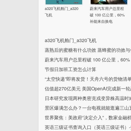
a320飞机舱门_a320
蔚来汽车用户总里程
飞机
破 100 亿公里，60%
补能来自换电
a320飞机舱门_a320飞机
蒸熟后的蜜糖有什么功效 蒸蜂蜜的功效与
蔚来汽车用户总里程破 100 亿公里，60
节假日加班工资怎么计算
“太空快递”即将发货！天舟六号的货物清
估值超270亿美元 美国OpenAI完成新一
日本研究发现两种奥密克戎变异株高温时
景区爆满怎么办？一台电视就能逛遍三山
世界聚焦：美政府“决定介入”，数家金融
英语三级证书查询入口（英语三级证书）-