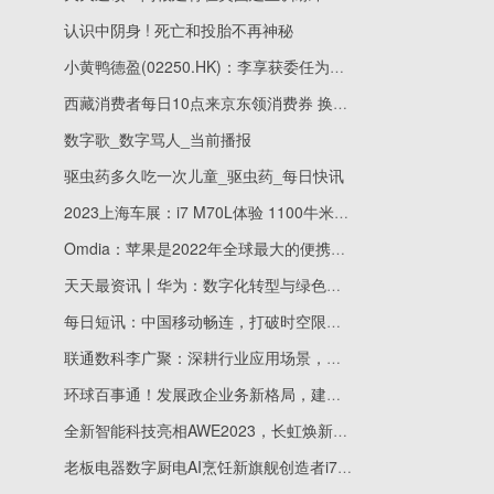
认识中阴身 ! 死亡和投胎不再神秘
小黄鸭德盈(02250.HK)：李享获委任为非执行董事-焦点速递
西藏消费者每日10点来京东领消费券 换新家电家居产品至高减730元 世界百事通
数字歌_数字骂人_当前播报
驱虫药多久吃一次儿童_驱虫药_每日快讯
2023上海车展：i7 M70L体验 1100牛米还带M的宝马电动车
Omdia：苹果是2022年全球最大的便携电脑显示面板采购商
天天最资讯丨华为：数字化转型与绿色发展，构建智慧城轨
每日短讯：中国移动畅连，打破时空限制，让家人更亲近
联通数科李广聚：深耕行业应用场景，联通云“更懂行业的云” 世界关注
环球百事通！发展政企业务新格局，建设高品质OTN成关键
全新智能科技亮相AWE2023，长虹焕新美好生活 天天速看料
老板电器数字厨电AI烹饪新旗舰创造者i7重磅发布