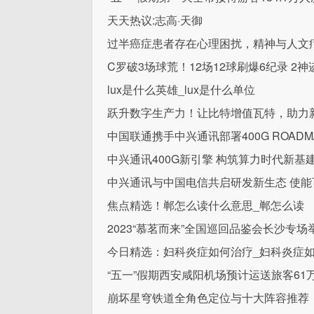
天天热议:志高·天御
过半癌症患者存在心理困扰，精神与人文
C罗破3场球荒！12场12球刷爆6纪录 2神
lux是什么英雄_lux是什么单位
跃升数字生产力！让比特增值瓦特，助力
中国联通携手中兴通讯部署400G ROADM
中兴通讯400G新引擎 构筑算力时代新基
中兴通讯与中国电信共启研发新生态 使能
焦点精选！郸怎么读什么意思_郸怎么读
2023“慕茗而来”全国巡回品鉴会长沙专场
今日精选：妇科炎症如何治疗_妇科炎症
“五一”假期西安咸阳机场预计运送旅客61
崩坏星穹铁道全角色定位与十大阵容推荐