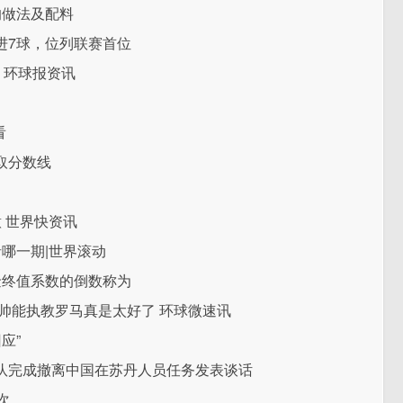
的做法及配料
进7球，位列联赛首位
exe 环球报资讯
看
取分数线
 世界快资讯
哪一期|世界滚动
金终值系数的倒数称为
帅能执教罗马真是太好了 环球微速讯
应”
队完成撤离中国在苏丹人员任务发表谈话
次