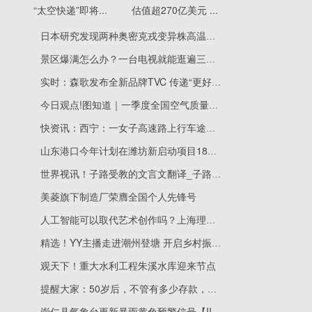
“太空快递”即将...
估值超270亿美元 ...
日本研究发现两种奥密克戎变异株高温时难以增殖-环球聚看点
景区爆满怎么办？一台电视就能逛遍三山五岳
实时：森歌发布全新品牌TVC 传递“更好”品牌新表达
今日观点!图知道｜一季度全国空气质量排名升降折射治理压力变化
快资讯：西宁：一女子高速路上行车途中跳车
山东港口今年计划在潍坊新启动项目18项 投资逾250亿元 每日报道
世界视讯！子路受教的文言文翻译_子路受教文言文翻译
美菱旗下制造厂荣膺全国个人先锋号
人工智能可以取代艺术创作吗？上海理工大学“元点人工智能艺术展”开幕|世界热文
精选！YY主播走进潮州登塘 开启乡村振兴专场直播
观天下！重大水利工程朱溪水库迎来节点
提醒大家：50岁后，不管有多少存款，也千万别做“3件”糊涂事！
崇仁县气象台更新暴雨黄色预警信号【III级/较重】【2023-04-28】|全球速递