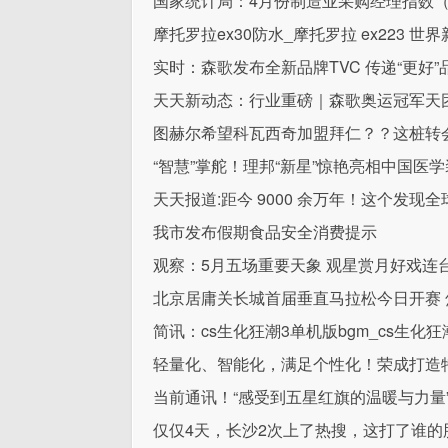
国家统计局：4月份制造业采购经理指数（PM
摩托罗拉ex30防水_摩托罗拉 ex223 世
实时：森歌发布全新品牌TVC 传递“更好
天天新动态：行业重磅｜森歌奥运冠军天
图赫尔希望科瓦西奇加盟拜仁？？这桩转
“智慧”掌舵！理邦“新星”惊艳亮相中国医
天天报道:距今 9000 余万年！这个发现
我市发布假期食品安全消费提示
观察：5月五场重要天象 观星赏月好戏连
北京居庸关长城首届垂直马拉松今日开赛 
简讯：cs生化狂潮3单机版bgm_cs生化狂
轻量化、智能化，满足个性化！荣成打造
当前通讯！“感受到五星红旗的温暖与力量
仅仅4天，长沙2次上了热搜，这打了谁的