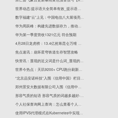
世界动态:提示语大全简单有效_提示语大全
数字福建“云”上见：中国电信八大展项亮相云生态成果展|世界通讯
华为周跃峰：构建先进数据存力，推动数据基础设施高质量发展_全球时快讯
华为第一季度营收1321亿元 符合预期
4月28日龙虎榜：13.4亿抢筹昆仑万维 机构净买入25只股|全球速看
焦点速讯：崩坏星穹铁道生存智慧攻略
快资讯：显现的近义词是什么词_显现的近义词
世界今热点：天玑9200+ CPU跑分刷新纪录，安卓性能升级，5月10日见分晓！
“北京品安诺科技”入围《信用中国》栏目_焦点关注
郑州景安大数据有限公司入围《信用中国》栏目|环球快播报
形容气质的短语 形容气质的词越多越好-环球新资讯
个人社保查询网上查询：怎么查看个人社保 个人社保一般买哪个档次
使用IPVS代理模式在Kubernetes中实现负载均衡和服务发现