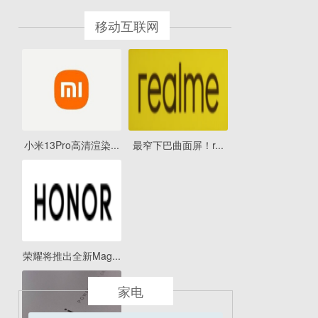
移动互联网
小米13Pro高清渲染...
最窄下巴曲面屏！r...
荣耀将推出全新Mag...
家电