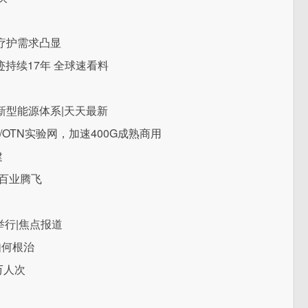
疗护需求凸显
迹持续17年 全球速看料
新型能源体系|天天最新
/OTN实验网，加速400G成熟商用
建
百业腾飞
举行|焦点报道
如何根治
万人次