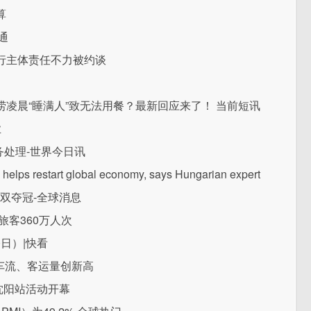
算
通
行主体责任不力被约谈
凌晨“睡满人”致无法用餐？最新回应来了！ 当前短讯
业
务处理-世界今日讯
s restart global economy, says Hungarian expert
双夺冠-全球消息
旅客360万人次
0日）|快看
地车流、客运量创新高
沈阳站活动开幕