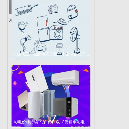
支持67W快充！Redm...
打破代工、贴牌模式！欧洲小家电企业开...
彩电价格持续下探 双11双12促销季彩电...